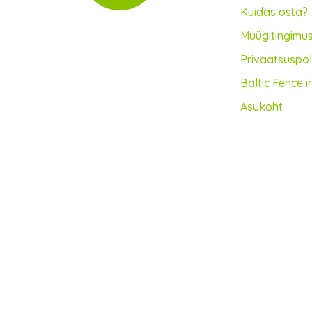
Kuidas osta?
Müügitingimu
Privaatsus­poli
Baltic Fence i
Asukoht