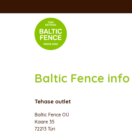
Skip
to
content
Baltic Fence info
Tehase outlet
Baltic Fence OÜ
Kaare 35
72213 Türi