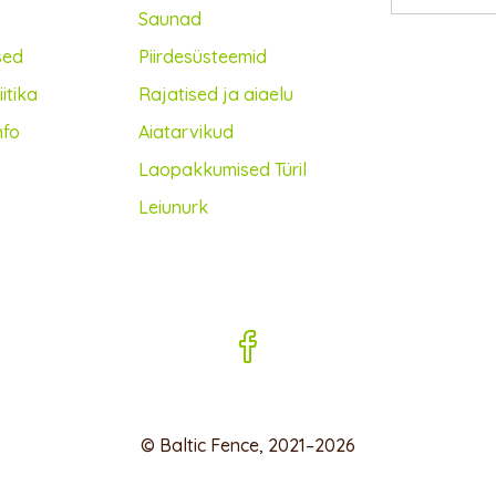
Saunad
sed
Piirdesüsteemid
itika
Rajatised ja aiaelu
nfo
Aiatarvikud
Lao­pakkumised Türil
Leiunurk
© Baltic Fence, 2021–2026